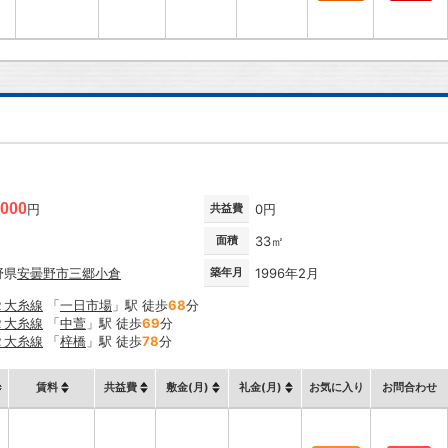
,000
円
共益費
0円
面積
33㎡
野県
安曇野市
三郷小倉
築年月
1996年2月
Ｒ大糸線
「
一日市場
」駅 徒歩
68
分
Ｒ大糸線
「
中萱
」駅 徒歩
69
分
Ｒ大糸線
「
梓橋
」駅 徒歩
78
分
賃料
共益費
敷金(月)
礼金(月)
お気に入り
お問合わせ