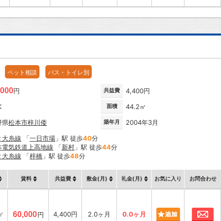
ペット相談
バス・トイレ別
,000
円
共益費
4,400円
K
面積
44.2㎡
野県
松本市
梓川倭
築年月
2004年3月
Ｒ大糸線
「
一日市場
」駅 徒歩
40
分
本電気鉄道上高地線
「
新村
」駅 徒歩
44
分
Ｒ大糸線
「
梓橋
」駅 徒歩
48
分
賃料
共益費
敷金(月)
礼金(月)
お気に入り
お問合わせ
お
㎡
60,000
4,400円
2.0ヶ月
0.0ヶ月
円