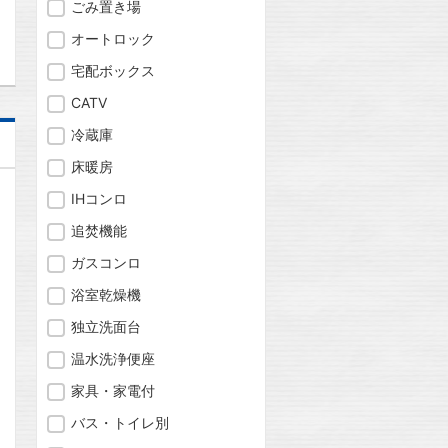
問合わせ
ごみ置き場
オートロック
宅配ボックス
CATV
冷蔵庫
床暖房
IHコンロ
追焚機能
ガスコンロ
浴室乾燥機
独立洗面台
温水洗浄便座
家具・家電付
バス・トイレ別