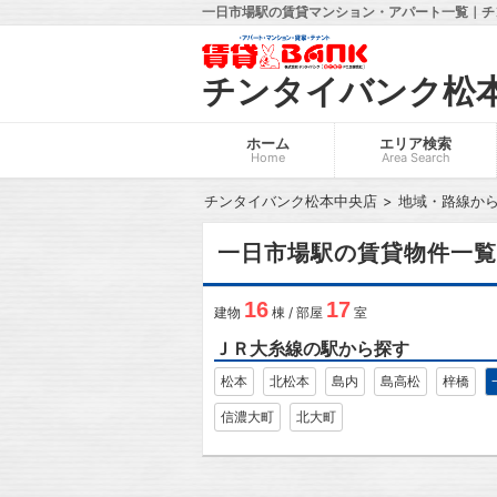
一日市場駅の賃貸マンション・アパート一覧｜チ
チンタイバンク松
ホーム
エリア検索
Home
Area Search
チンタイバンク松本中央店
地域・路線か
一日市場駅の賃貸物件一覧
16
17
建物
棟 / 部屋
室
ＪＲ大糸線の駅から探す
松本
北松本
島内
島高松
梓橋
信濃大町
北大町