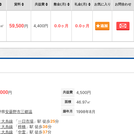
賃料
共益費
敷金(月)
礼金(月)
お気に入り
お問合わせ
お
2㎡
59,500
4,400円
0.0ヶ月
0.0ヶ月
円
,000
円
共益費
4,500円
面積
46.97㎡
野県
安曇野市
三郷温
築年月
1998年8月
Ｒ大糸線
「
一日市場
」駅 徒歩
25
分
Ｒ大糸線
「
梓橋
」駅 徒歩
36
分
Ｒ大糸線
「
中萱
」駅 徒歩
37
分