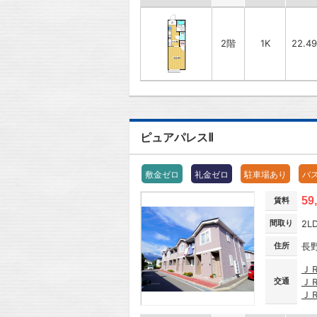
2階
1K
22.4
ピュアパレスⅡ
敷金ゼロ
礼金ゼロ
駐車場あり
バ
59
賃料
間取り
2L
住所
長
Ｊ
交通
Ｊ
Ｊ