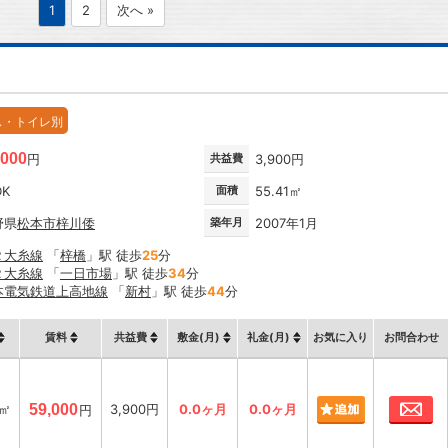
1
2
次へ »
ス・トイレ別
,000
円
共益費
3,900円
DK
面積
55.41㎡
野県
松本市
梓川倭
築年月
2007年1月
Ｒ大糸線
「
梓橋
」駅 徒歩
25
分
Ｒ大糸線
「
一日市場
」駅 徒歩
34
分
本電気鉄道上高地線
「
新村
」駅 徒歩
44
分
賃料
共益費
敷金(月)
礼金(月)
お気に入り
お問合わせ
お
1㎡
59,000
3,900円
0.0ヶ月
0.0ヶ月
円