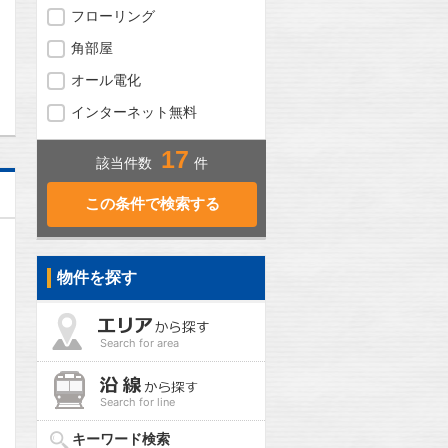
フローリング
角部屋
問合わせ
オール電化
インターネット無料
17
該当件数
件
物件を探す
Search for area
Search for line
キーワード検索