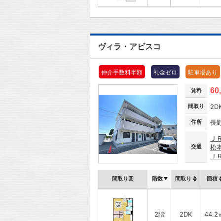
ヴィラ・アビスコ
仲介手数料半額
礼金ゼロ
駐車場あり
60
賃料
間取り
2D
住所
長
Ｊ
交通
松
Ｊ
間取り図
階数
間取り
面積
2階
2DK
44.2