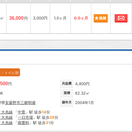
お
9㎡
36,000
3,000円
1.0ヶ月
0.0ヶ月
円
ス・トイレ別
,500
円
共益費
4,400円
DK
面積
62.32㎡
野県
安曇野市
三郷明盛
築年月
2004年1月
Ｒ大糸線
「
中萱
」駅 徒歩
14
分
Ｒ大糸線
「
一日市場
」駅 徒歩
29
分
Ｒ大糸線
「
南豊科
」駅 徒歩
31
分