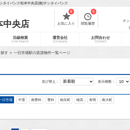
ンタイバンク松本中央店(株)チンタイバンク
0
0
チン
本中央店
お気に入り
閲覧履歴
沿線検索
運営会社
お問合わせ
Line Search
Company
Contact
ら探す
一日市場駅の賃貸物件一覧ページ
並び替え：
表示棟数：
一日市場
中萱
南豊科
豊科
柏矢町
穂高
有明
南大町