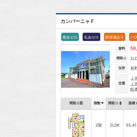
カンパーニャＦ
敷金ゼロ
礼金ゼロ
駐車場あり
バ
59
賃料
間取り
2L
住所
長
Ｊ
交通
Ｊ
松
間取り図
階数
間取り
面積
2階
2LDK
55.4