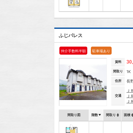
ふじパレス
仲介手数料半額
駐車場あり
30
賃料
間取り
1K
住所
長
Ｊ
交通
Ｊ
Ｊ
間取り図
階数
間取り
面積