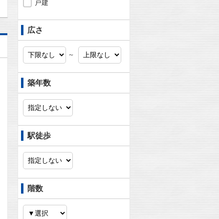
戸建
広さ
～
築年数
駅徒歩
階数
問合わせ