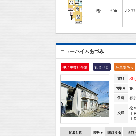
1階
2DK
42.7
ニューハイムあづみ
仲介手数料半額
礼金ゼロ
駐車場あり
36
賃料
間取り
1K
住所
長
松
交通
Ｊ
Ｊ
間取り図
階数
間取り
面積