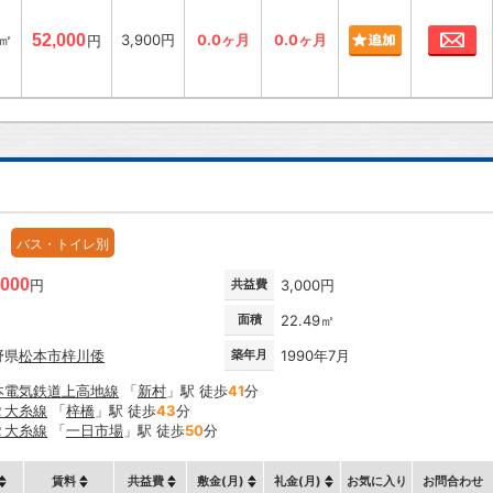
お
7㎡
52,000
3,900円
0.0ヶ月
0.0ヶ月
円
バス・トイレ別
,000
円
共益費
3,000円
面積
22.49㎡
野県
松本市
梓川倭
築年月
1990年7月
本電気鉄道上高地線
「
新村
」駅 徒歩
41
分
Ｒ大糸線
「
梓橋
」駅 徒歩
43
分
Ｒ大糸線
「
一日市場
」駅 徒歩
50
分
賃料
共益費
敷金(月)
礼金(月)
お気に入り
お問合わせ