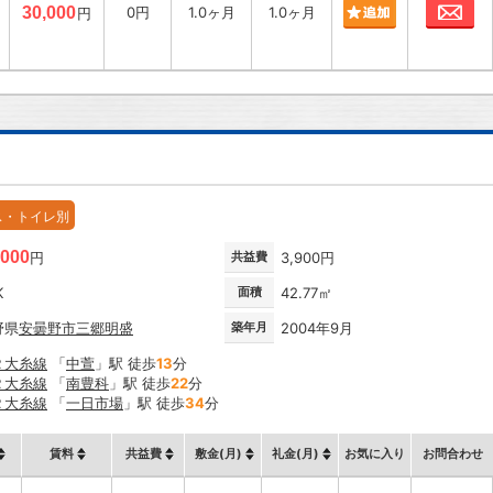
お
30,000
0円
1.0ヶ月
1.0ヶ月
円
ス・トイレ別
,000
円
共益費
3,900円
K
面積
42.77㎡
野県
安曇野市
三郷明盛
築年月
2004年9月
Ｒ大糸線
「
中萱
」駅 徒歩
13
分
Ｒ大糸線
「
南豊科
」駅 徒歩
22
分
Ｒ大糸線
「
一日市場
」駅 徒歩
34
分
賃料
共益費
敷金(月)
礼金(月)
お気に入り
お問合わせ