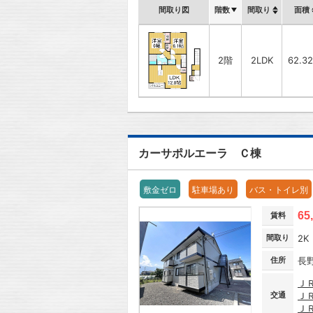
間取り図
階数
間取り
面積
2階
2LDK
62.3
カーサポルエーラ Ｃ棟
敷金ゼロ
駐車場あり
バス・トイレ別
65
賃料
間取り
2K
住所
長
Ｊ
交通
Ｊ
Ｊ