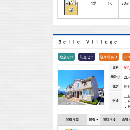
1階
1K
33㎡
Ｂｅｌｌｅ Ｖｉｌｌａｇｅ
敷金ゼロ
礼金ゼロ
駐車場あり
バ
52
賃料
間取り
2D
住所
長
Ｊ
交通
Ｊ
Ｊ
間取り図
階数
間取り
面積