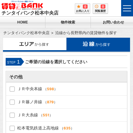
0
0
tog
お気に入り
閲覧履歴
チンタイバンク松本中央店
me
HOME
物件検索
お問い合わせ
チンタイバンク松本中央店
沿線から長野県内の賃貸物件を探す
1
ご希望の沿線を選択してください
STEP
その他
ＪＲ中央本線
（
598
）
ＪＲ篠ノ井線
（
879
）
ＪＲ大糸線
（
551
）
松本電気鉄道上高地線
（
635
）