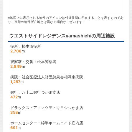
※地図上に表示される物件のアイコンは付近住所に所在することを表すものであ
り、実際の物件所在地とは異なる場合がございます。
ウエストサイドレジデンスyamashichiの周辺施設
役所：松本市役所
2,708
m
警察署・交番：松本警察署
2,849
m
病院：社会医療法人財団慈泉会相澤東病院
1,257
m
銀行：八十二銀行つかま支店
472
m
ドラックストア：マツモトキヨシつかま店
358
m
ホームセンター：綿半ホームエイド庄内店
691
m