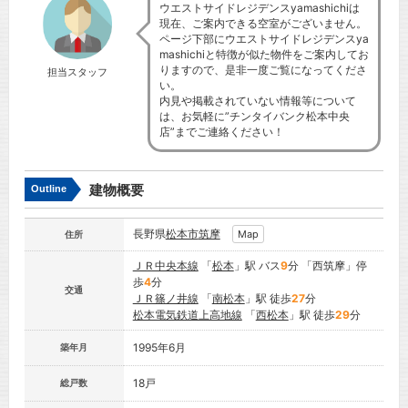
ウエストサイドレジデンスyamashichiは
現在、ご案内できる空室がございません。
ページ下部にウエストサイドレジデンスya
mashichiと特徴が似た物件をご案内してお
りますので、是非一度ご覧になってくださ
担当スタッフ
い。
内見や掲載されていない情報等について
は、お気軽に”チンタイバンク松本中央
店”までご連絡ください！
建物概要
Outline
長野県
松本市
筑摩
Map
住所
ＪＲ中央本線
「
松本
」駅 バス
9
分 「西筑摩」停
歩
4
分
交通
ＪＲ篠ノ井線
「
南松本
」駅 徒歩
27
分
松本電気鉄道上高地線
「
西松本
」駅 徒歩
29
分
1995年6月
築年月
18戸
総戸数