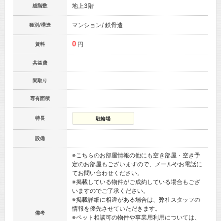
地上3階
総階数
マンション/ 鉄骨造
種別/構造
0
円
賃料
共益費
間取り
専有面積
特長
駐輪場
設備
※こちらのお部屋情報の他にも空き部屋・空き予
定のお部屋もございますので、メールやお電話に
てお問い合わせください。
※掲載している物件がご成約している場合もござ
いますのでご了承ください。
※掲載詳細に相違がある場合は、弊社スタッフの
情報を優先させていただきます。
備考
※ペット相談可の物件や事業用利用については、