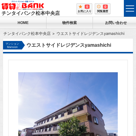
0
0
tog
お気に入り
閲覧履歴
チンタイバンク松本中央店
me
HOME
物件検索
お問い合わせ
チンタイバンク松本中央店
ウエストサイドレジデンスyamashichi
マンション
ウエストサイドレジデンスyamashichi
Mansion