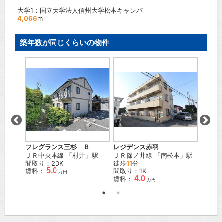
大学1：国立大学法人信州大学松本キャンパ
4,066
m
築年数が同じくらいの物件
フレグランス三杉 Ｂ
レジデンス赤羽
モンタ
」駅 徒
ＪＲ中央本線
「
村井
」駅
ＪＲ篠ノ井線
「
南松本
」駅
ＪＲ篠
間取り：2DK
徒歩
11
分
徒歩
1
5.0
賃料：
間取り：1K
間取り
万円
4.0
賃料：
賃料：
万円