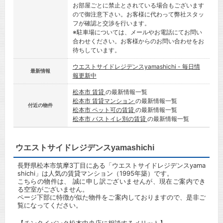
お部屋ごとに禁止とされている場合もございます
ので御注意下さい。お客様に代わって弊社スタッ
フが確認と交渉を行います。
※駐車場については、メールやお電話にてお問い
合わせください。お客様からのお問い合わせをお
待ちしています。
ウエストサイドレジデンスyamashichi - 毎日情
最新情報
報更新中
松本市 賃貸
の最新情報一覧
松本市 賃貸マンション
の最新情報一覧
付近の物件
松本市 ペット可の賃貸
の最新情報一覧
松本市 バストイレ別の賃貸
の最新情報一覧
ウエストサイドレジデンスyamashichi
長野県松本市筑摩3丁目にある「ウエストサイドレジデンスyama
shichi」は人気の賃貸マンション（1995年築）です。
こちらの物件は、 誠に申し訳ございませんが、現在ご案内でき
る空室がございません。
ページ下部に特徴が似た物件をご案内しておりますので、是非ご
覧になってください。