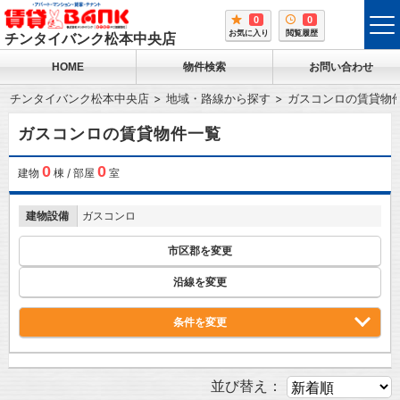
0
0
tog
お気に入り
閲覧履歴
チンタイバンク松本中央店
me
HOME
物件検索
お問い合わせ
チンタイバンク松本中央店
地域・路線から探す
ガスコンロの賃貸物
ガスコンロの賃貸物件一覧
0
0
建物
棟 / 部屋
室
建物設備
ガスコンロ
市区郡を変更
沿線を変更
条件を変更
並び替え：