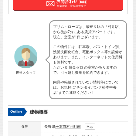
プリム・ローズは、最寄り駅の「村井駅」
から徒歩7分にある賃貸アパートです。
現在、空室が1件ございます。
この物件には、駐車場、バス・トイレ別、
洗髪洗面化粧台、宅配ボックス等の設備が
あります。また、インターネットの使用料
も無料です。
ただいま 敷金ゼロ の空室がありますの
で、引っ越し費用を節約できます。
担当スタッフ
内見や掲載されていない情報等について
は、お気軽に”チンタイバンク松本中央
店”までご連絡ください！
建物概要
Outline
長野県
松本市
村井町南
Map
住所