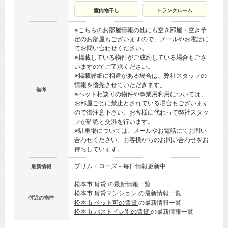
室内物干し
トランクルーム
※こちらのお部屋情報の他にも空き部屋・空き予
定のお部屋もございますので、メールやお電話に
てお問い合わせください。
※掲載している物件がご成約している場合もござ
いますのでご了承ください。
※掲載詳細に相違がある場合は、弊社スタッフの
情報を優先させていただきます。
備考
※ペット相談可の物件や事業用利用については、
お部屋ごとに禁止とされている場合もございます
ので御注意下さい。お客様に代わって弊社スタッ
フが確認と交渉を行います。
※駐車場については、メールやお電話にてお問い
合わせください。お客様からのお問い合わせをお
待ちしています。
プリム・ローズ - 毎日情報更新中
最新情報
松本市 賃貸
の最新情報一覧
松本市 賃貸マンション
の最新情報一覧
付近の物件
松本市 ペット可の賃貸
の最新情報一覧
松本市 バストイレ別の賃貸
の最新情報一覧