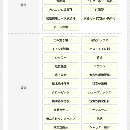
角部屋
インターネット無料
特長
ガスコンロ設置可
IT重説
初期費用カード決済可
家賃カード支払い決済可
オール洋室
ごみ置き場
宅配ボックス
トイレ(専用)
バス・トイレ別
シャワー
給湯
追焚機能
エアコン
床下収納
室内洗濯機置場
温水洗浄便座
浴室乾燥機
設備
クローゼット
シューズボックス
照明器具付き
洗髪洗面化粧台
複層ガラス
サンルーム
モニタ付インターホン
収納
独立洗面台
シャッター雨戸