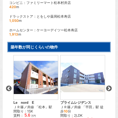
コンビニ：ファミリーマート松本村井店
420
m
ドラックストア：とをしや薬局松本寿店
1,050
m
ホームセンター：ケーヨーデイツー松本寿店
1,913
m
築年数が同じくらいの物件
ヴィラ
本
」駅
ＪＲ篠
歩
38
間取り
賃料：
Le nord E
プライムレジデンス
ＪＲ篠ノ井線
「
松本
」駅
ＪＲ篠ノ井線
「
平田
」駅 徒
間取り：1SK
歩
10
分
5.6
賃料：
間取り：2LDK
万円