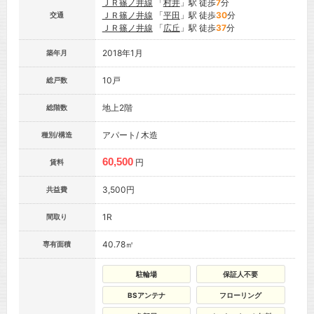
ＪＲ篠ノ井線
「
村井
」駅 徒歩
7
分
ＪＲ篠ノ井線
「
平田
」駅 徒歩
30
分
交通
ＪＲ篠ノ井線
「
広丘
」駅 徒歩
37
分
2018年1月
築年月
10戸
総戸数
地上2階
総階数
アパート/ 木造
種別/構造
60,500
円
賃料
3,500円
共益費
1R
間取り
40.78㎡
専有面積
駐輪場
保証人不要
BSアンテナ
フローリング