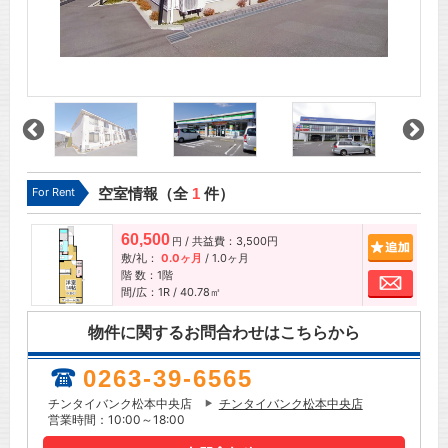
For Rent
空室情報（全
1
件）
60,500
/ 共益費：3,500円
追加
円
敷/礼：
0.0ヶ月
/
1.0ヶ月
階 数：1階
お問
間/広：1R / 40.78㎡
物件に関するお問合わせはこちらから
0263-39-6565
チンタイバンク松本中央店
チンタイバンク松本中央店
営業時間：10:00～18:00