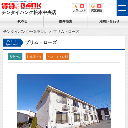
0
0
tog
お気に入り
閲覧履歴
チンタイバンク松本中央店
me
HOME
物件検索
お問い合わせ
チンタイバンク松本中央店
プリム・ローズ
アパート
プリム・ローズ
Apartment
敷金ゼロ
駐車場あり
バス・トイレ別