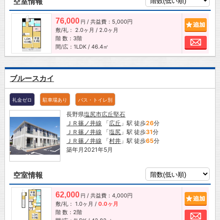
空室情報
76,000
/ 共益費：5,000円
追加
円
敷/礼：
2.0ヶ月
/
2.0ヶ月
階 数：3階
お問
間/広：1LDK / 46.4㎡
ブルースカイ
礼金ゼロ
駐車場あり
バス・トイレ別
長野県
塩尻市
広丘堅石
ＪＲ篠ノ井線
「
広丘
」駅 徒歩
26
分
ＪＲ篠ノ井線
「
塩尻
」駅 徒歩
31
分
ＪＲ篠ノ井線
「
村井
」駅 徒歩
65
分
築年月2021年5月
空室情報
62,000
/ 共益費：4,000円
追加
円
敷/礼：
1.0ヶ月
/
0.0ヶ月
階 数：2階
お問