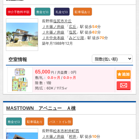
仲介手数料半額
敷金ゼロ
礼金ゼロ
駐車場あり
長野県
塩尻市
片丘
ＪＲ篠ノ井線
「
広丘
」駅 徒歩
54
分
ＪＲ篠ノ井線
「
塩尻
」駅 徒歩
62
分
ＪＲ中央本線
「
みどり湖
」駅 徒歩
70
分
築年月1988年12月
空室情報
65,000
/ 共益費：0円
追加
円
敷/礼：
0.0ヶ月
/
0.0ヶ月
階 数：1階
お問
間/広：6DK / 117.5㎡
MASTTOWN アベニュー Ａ棟
敷金ゼロ
駐車場あり
バス・トイレ別
長野県
松本市
村井町西
ＪＲ篠ノ井線
「
村井
」駅 徒歩
10
分