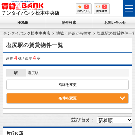
0
0
tog
お気に入り
閲覧履歴
チンタイバンク松本中央店
me
HOME
物件検索
お問い合わせ
チンタイバンク松本中央店
地域・路線から探す
塩尻駅の賃貸物件一
塩尻駅の賃貸物件一覧
4
4
建物
棟 / 部屋
室
駅
塩尻駅
沿線を変更
条件を変更
並び替え：
片丘K邸