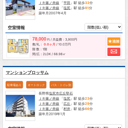
ＪＲ篠ノ井線
「
平田
」駅 徒歩
33
分
ＪＲ篠ノ井線
「
塩尻
」駅 徒歩
91
分
築年月2007年4月
空室情報
78,000
/ 共益費：3,900円
追加
円
敷/礼：
0.0ヶ月
/
10.0万円
階 数：1階
お問
間/広：2LDK / 68.98㎡
マンションブロッサム
駐車場あり
オートロック
バス・トイレ別
長野県
塩尻市
広丘堅石
ＪＲ篠ノ井線
「
塩尻
」駅 徒歩
23
分
ＪＲ篠ノ井線
「
広丘
」駅 徒歩
29
分
ＪＲ篠ノ井線
「
村井
」駅 徒歩
66
分
築年月2019年1月