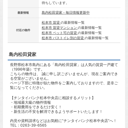
待ちしています。
島内松田貸家 - 毎日情報更新中
最新情報
松本市 賃貸
の最新情報一覧
松本市 賃貸マンション
の最新情報一覧
付近の物件
松本市 ペット可の賃貸
の最新情報一覧
松本市 バストイレ別の賃貸
の最新情報一覧
島内松田貸家
長野県松本市島内にある「島内松田貸家」は人気の賃貸一戸建て
（1996年築）です。
こちらの物件は、 誠に申し訳ございませんが、現在ご案内でき
る空室がございません。
ページ下部に特徴が似た物件をご案内しておりますので、是非ご
覧になってください。
【チンタイバンク松本中央店に相談するメリット】
・地域最大級の物件情報
・初期費用をできるだけ安く！
・新生活の不安を解消できるようサポートいたします！
内見や資料請求などはお気軽に”チンタイバンク松本中央店”へ！
TEL：
0263-39-6565