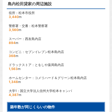
島内松田貸家の周辺施設
役所：松本市役所
3,440
m
警察署・交番：松本警察署
3,560
m
スーパー：西友島内店
894
m
コンビニ：セブンイレブン松本島内店
368
m
ドラックストア：とをしや薬局島内店
1,563
m
ホームセンター：コメリハード＆グリーン松本島内店
1,348
m
大学1：国立大学法人信州大学松本キャンパ
4,387
m
築年数が同じくらいの物件