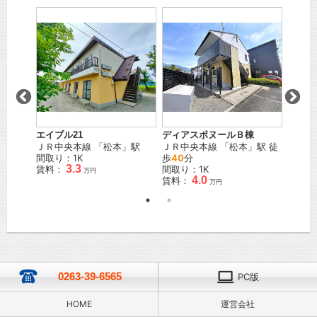
エイブル21
ディアスボヌールＢ棟
シティ
」駅 徒
ＪＲ中央本線
「
松本
」駅
ＪＲ中央本線
「
松本
」駅 徒
ＪＲ篠
間取り：1K
歩
40
分
歩
42
3.3
賃料：
間取り：1K
間取り
万円
4.0
賃料：
賃料：
万円
0263-39-6565
PC版
HOME
運営会社