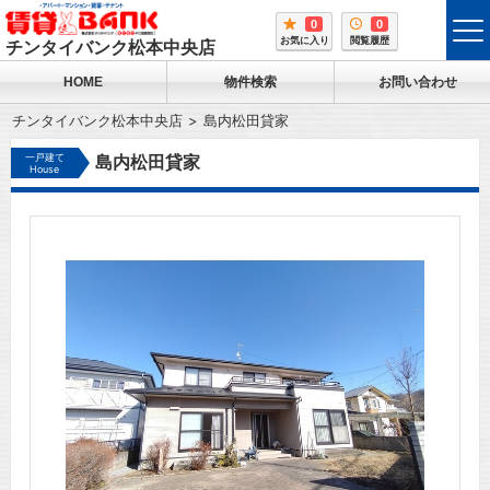
0
0
tog
お気に入り
閲覧履歴
チンタイバンク松本中央店
me
HOME
物件検索
お問い合わせ
チンタイバンク松本中央店
島内松田貸家
一戸建て
島内松田貸家
House