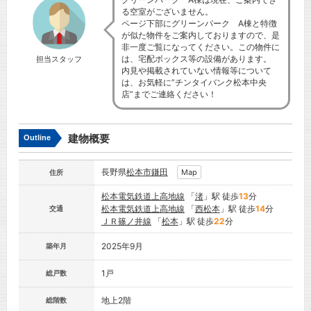
る空室がございません。
ページ下部にグリーンパーク A棟と特徴
が似た物件をご案内しておりますので、是
非一度ご覧になってください。この物件に
は、宅配ボックス等の設備があります。
担当スタッフ
内見や掲載されていない情報等について
は、お気軽に”チンタイバンク松本中央
店”までご連絡ください！
建物概要
Outline
長野県
松本市
鎌田
Map
住所
松本電気鉄道上高地線
「
渚
」駅 徒歩
13
分
松本電気鉄道上高地線
「
西松本
」駅 徒歩
14
分
交通
ＪＲ篠ノ井線
「
松本
」駅 徒歩
22
分
2025年9月
築年月
1戸
総戸数
地上2階
総階数