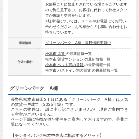
お部屋ごとに禁止とされている場合もございます
ので御注意下さい。お客様に代わって弊社スタッ
フが確認と交渉を行います。
※駐車場については、メールやお電話にてお問い
合わせください。お客様からのお問い合わせをお
待ちしています。
グリーンパーク A棟 - 毎日情報更新中
最新情報
松本市 賃貸
の最新情報一覧
松本市 賃貸マンション
の最新情報一覧
付近の物件
松本市 ペット可の賃貸
の最新情報一覧
松本市 バストイレ別の賃貸
の最新情報一覧
グリーンパーク A棟
長野県松本市鎌田2丁目にある「グリーンパーク A棟」は人気
の賃貸一戸建て（2025年築）です。
こちらの物件は、 誠に申し訳ございませんが、現在ご案内でき
る空室がございません。
ページ下部に特徴が似た物件をご案内しておりますので、是非ご
覧になってください。
【チンタイバンク松本中央店に相談するメリット】