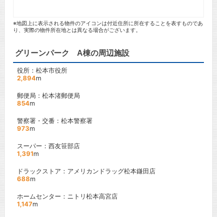
※地図上に表示される物件のアイコンは付近住所に所在することを表すものであ
り、実際の物件所在地とは異なる場合がございます。
グリーンパーク A棟の周辺施設
役所：松本市役所
2,894
m
郵便局：松本渚郵便局
854
m
警察署・交番：松本警察署
973
m
スーパー：西友笹部店
1,391
m
ドラックストア：アメリカンドラッグ松本鎌田店
688
m
ホームセンター：ニトリ松本高宮店
1,147
m