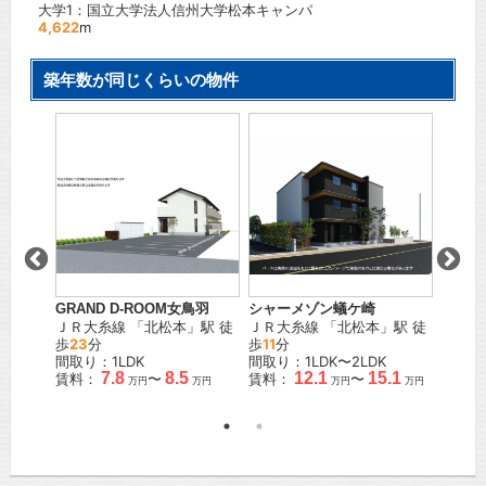
大学1：国立大学法人信州大学松本キャンパ
4,622
m
築年数が同じくらいの物件
GRAND D-ROOM女鳥羽
シャーメゾン蟻ケ崎
Ｌ．Ｃ
本
」駅
ＪＲ大糸線
「
北松本
」駅 徒
ＪＲ大糸線
「
北松本
」駅 徒
ェ. 
歩
23
分
歩
11
分
ＪＲ篠
間取り：1LDK
間取り：1LDK〜2LDK
徒歩
21
7.8
8.5
12.1
15.1
賃料：
〜
賃料：
〜
間取り：
万円
万円
万円
万円
万円
賃料：