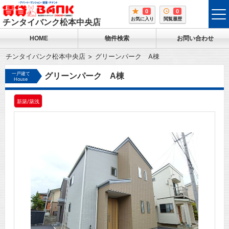
0
0
tog
お気に入り
閲覧履歴
チンタイバンク松本中央店
me
HOME
物件検索
お問い合わせ
チンタイバンク松本中央店
グリーンパーク A棟
一戸建て
グリーンパーク A棟
House
新築/築浅