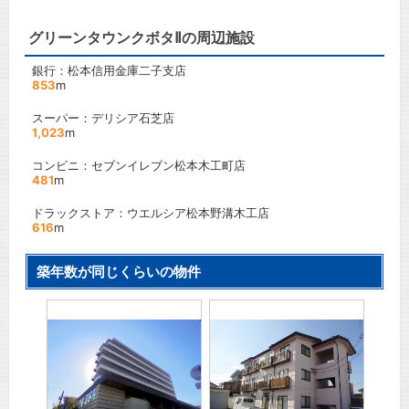
グリーンタウンクボタⅡの周辺施設
銀行：松本信用金庫二子支店
853
m
スーパー：デリシア石芝店
1,023
m
コンビニ：セブンイレブン松本木工町店
481
m
ドラックストア：ウエルシア松本野溝木工店
616
m
築年数が同じくらいの物件