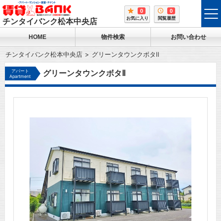
0
0
tog
お気に入り
閲覧履歴
チンタイバンク松本中央店
me
HOME
物件検索
お問い合わせ
チンタイバンク松本中央店
グリーンタウンクボタⅡ
アパート
グリーンタウンクボタⅡ
Apartment