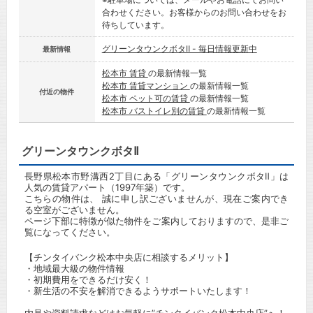
合わせください。お客様からのお問い合わせをお
待ちしています。
グリーンタウンクボタⅡ - 毎日情報更新中
最新情報
松本市 賃貸
の最新情報一覧
松本市 賃貸マンション
の最新情報一覧
付近の物件
松本市 ペット可の賃貸
の最新情報一覧
松本市 バストイレ別の賃貸
の最新情報一覧
グリーンタウンクボタⅡ
長野県松本市野溝西2丁目にある「グリーンタウンクボタⅡ」は
人気の賃貸アパート（1997年築）です。
こちらの物件は、 誠に申し訳ございませんが、現在ご案内でき
る空室がございません。
ページ下部に特徴が似た物件をご案内しておりますので、是非ご
覧になってください。
【チンタイバンク松本中央店に相談するメリット】
・地域最大級の物件情報
・初期費用をできるだけ安く！
・新生活の不安を解消できるようサポートいたします！