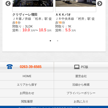
デアコー
クリヴィーレ増田
ＡＫＫパオ
インゼ
ＪＲ篠ノ井線
「
松本
」駅 徒
ＪＲ中央本線
「
村井
」駅 徒
ＪＲ篠
」駅 徒
歩
8
分
歩
16
分
間取り
間取り：3LDK
間取り：1K
賃料：
10.0
10.5
5.5
賃料：
〜
賃料：
万円
万円
万円
0263-39-6565
PC版
HOME
運営会社
エリアから探す
沿線から検索
お問合わせ
プライバシーポリシー
閲覧履歴
お気に入り