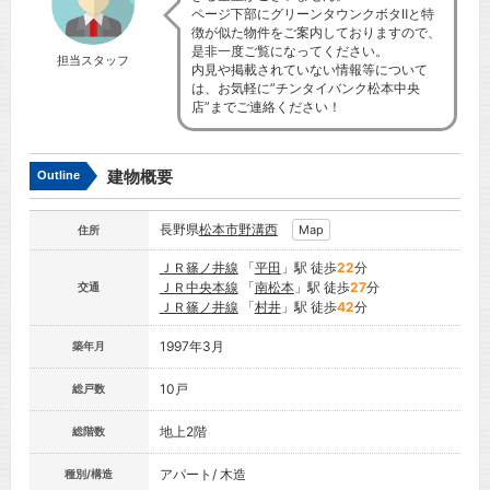
ページ下部にグリーンタウンクボタⅡと特
徴が似た物件をご案内しておりますので、
是非一度ご覧になってください。
担当スタッフ
内見や掲載されていない情報等について
は、お気軽に”チンタイバンク松本中央
店”までご連絡ください！
建物概要
Outline
長野県
松本市
野溝西
Map
住所
ＪＲ篠ノ井線
「
平田
」駅 徒歩
22
分
ＪＲ中央本線
「
南松本
」駅 徒歩
27
分
交通
ＪＲ篠ノ井線
「
村井
」駅 徒歩
42
分
1997年3月
築年月
10戸
総戸数
地上2階
総階数
アパート/ 木造
種別/構造