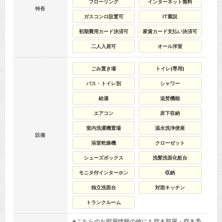
フローリング
インターネット無料
特長
ガスコンロ設置可
IT重説
初期費用カード決済可
家賃カード支払い決済可
二人入居可
オール洋室
ごみ置き場
トイレ(専用)
バス・トイレ別
シャワー
給湯
追焚機能
エアコン
床下収納
室内洗濯機置場
温水洗浄便座
設備
浴室乾燥機
クローゼット
シューズボックス
洗髪洗面化粧台
モニタ付インターホン
収納
独立洗面台
対面キッチン
トランクルーム
※こちらのお部屋情報の他にも空き部屋・空き予