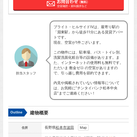
ブライト・ヒルサイドⅣは、最寄り駅の
「淵東駅」から徒歩11分にある賃貸アパー
トです。
現在、空室が1件ございます。
この物件には、駐車場、バス・トイレ別、
洗髪洗面化粧台等の設備があります。ま
た、インターネットの使用料も無料です。
ただいま 敷金ゼロ の空室がありますの
で、引っ越し費用を節約できます。
担当スタッフ
内見や掲載されていない情報等について
は、お気軽に”チンタイバンク松本中央
店”までご連絡ください！
建物概要
Outline
長野県
松本市
波田
Map
住所