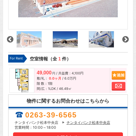
For Rent
空室情報（全
1
件）
49,000
/ 共益費：4,100円
追加
円
敷/礼：
0.0ヶ月
/
6.0万円
階 数：1階
お問
間/広：1LDK / 46.49㎡
物件に関するお問合わせはこちらから
0263-39-6565
チンタイバンク松本中央店
チンタイバンク松本中央店
営業時間：10:00～18:00