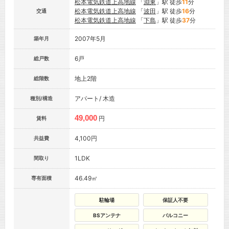
松本電気鉄道上高地線
「
淵東
」駅 徒歩
11
分
松本電気鉄道上高地線
「
波田
」駅 徒歩
16
分
交通
松本電気鉄道上高地線
「
下島
」駅 徒歩
37
分
2007年5月
築年月
6戸
総戸数
地上2階
総階数
アパート/ 木造
種別/構造
49,000
円
賃料
4,100円
共益費
1LDK
間取り
46.49㎡
専有面積
駐輪場
保証人不要
BSアンテナ
バルコニー