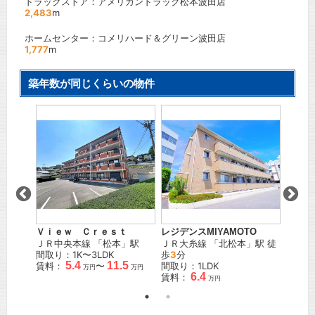
ドラックストア：アメリカンドラッグ松本波田店
2,483
m
ホームセンター：コメリハード＆グリーン波田店
1,777
m
築年数が同じくらいの物件
メゾン
本
」駅
ＪＲ篠
徒歩
17
間取り
賃料：
Ｖｉｅｗ Ｃｒｅｓｔ
レジデンスMIYAMOTO
ＪＲ中央本線
「
松本
」駅
ＪＲ大糸線
「
北松本
」駅 徒
間取り：1K〜3LDK
歩
3
分
5.4
11.5
賃料：
〜
間取り：1LDK
万円
万円
6.4
賃料：
万円