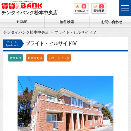
0
0
tog
お気に入り
閲覧履歴
チンタイバンク松本中央店
me
HOME
物件検索
お問い合わせ
チンタイバンク松本中央店
ブライト・ヒルサイドⅣ
アパート
ブライト・ヒルサイドⅣ
Apartment
敷金ゼロ
駐車場あり
バス・トイレ別