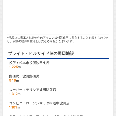
※地図上に表示される物件のアイコンは付近住所に所在することを表すものであ
り、実際の物件所在地とは異なる場合がございます。
ブライト・ヒルサイドⅣの周辺施設
役所：松本市役所波田支所
1,225
m
郵便局：波田郵便局
946
m
スーパー：デリシア波田駅前店
1,312
m
コンビニ：ローソンサラダ街道中波田店
1,101
m